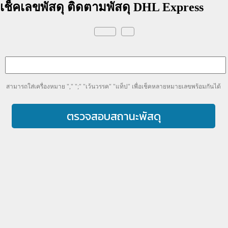
เช็คเลขพัสดุ ติดตามพัสดุ DHL Express
สามารถใส่เครื่องหมาย "," ";" "เว้นวรรค" "แท็ป" เพื่อเช็คหลายหมายเลขพร้อมกันได้
ตรวจสอบสถานะพัสดุ