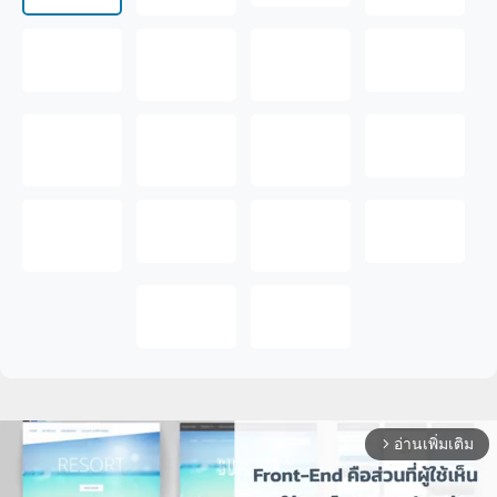
อ่านเพิ่มเติม
arrow_forward_ios