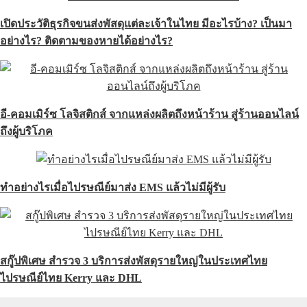
เปิดประวัติธุรกิจขนส่งพัสดุแต่ละเจ้าในไทย มีอะไรบ้าง? เป็นมา
วิธีใช้ บริการเช็คไอพี (Check IP Address) บน
เว็บไซต์ Thaiware.com
อย่างไร? ติดตามของหายได้อย่างไร?
วิธีใช้ บริการเช็คโดเมน (Check Domain) บน
เว็บไซต์ Thaiware.com
อี-คอมเมิร์ซ โลจิสติกส์ จากแหล่งผลิตถึงหน้าร้าน สู่ร้านออนไลน์
ถึงผู้บริโภค
วิธีใช้ บริการนาฬิกานับถอยหลังออนไลน์ (Online
Countdown Clock) บนเว็บไซต์ Thaiware.com
ทำอย่างไรเมื่อไปรษณีย์มาส่ง EMS แล้วไม่มีผู้รับ
วิธีใช้ บริการนาฬิกาจับเวลาออนไลน์ (Online
Stopwatch) บนเว็บไซต์ Thaiware.com
สกู๊ปพิเศษ สำรวจ 3 บริการส่งพัสดุรายใหญ่ในประเทศไทย
วิธีใช้ บริการเช็คความเร็วเน็ต (Speedtest) บน
ไปรษณีย์ไทย Kerry และ DHL
เว็บไซต์ Thaiware.com